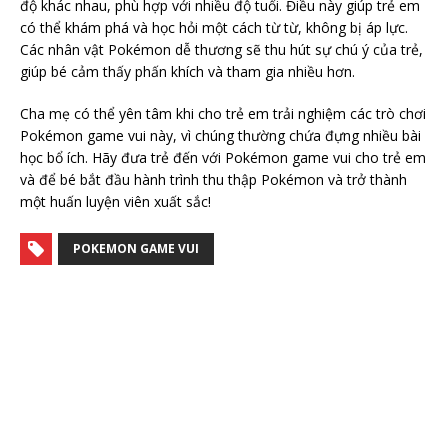
độ khác nhau, phù hợp với nhiều độ tuổi. Điều này giúp trẻ em
có thể khám phá và học hỏi một cách từ từ, không bị áp lực.
Các nhân vật Pokémon dễ thương sẽ thu hút sự chú ý của trẻ,
giúp bé cảm thấy phấn khích và tham gia nhiều hơn.
Cha mẹ có thể yên tâm khi cho trẻ em trải nghiệm các trò chơi
Pokémon game vui này, vì chúng thường chứa đựng nhiều bài
học bổ ích. Hãy đưa trẻ đến với Pokémon game vui cho trẻ em
và để bé bắt đầu hành trình thu thập Pokémon và trở thành
một huấn luyện viên xuất sắc!
POKEMON GAME VUI